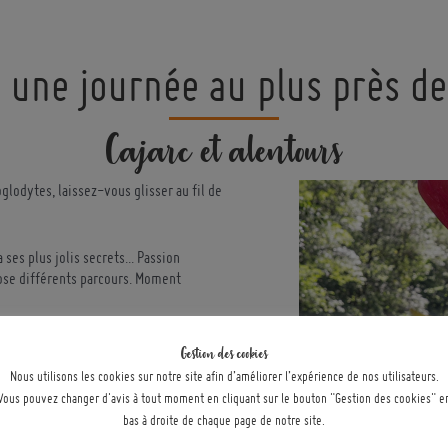
 une journée au plus près de 
Cajarc et alentours
oglodytes, laissez-vous glisser au fil de
ses plus jolis secrets... Passion
ose différents parcours. Moment
s et assiettes gourmandes, boissons et
Gestion des cookies
Nous utilisons les cookies sur notre site afin d’améliorer l’expérience de nos utilisateurs.
Vous pouvez changer d'avis à tout moment en cliquant sur le bouton "Gestion des cookies" e
bas à droite de chaque page de notre site.