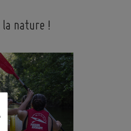
la nature !
n