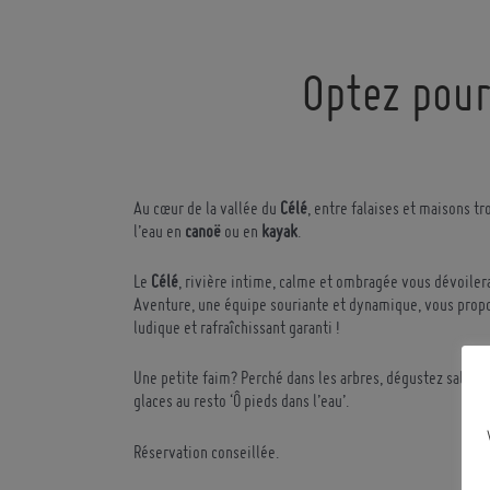
Optez pour
Au cœur de la vallée du
Célé
, entre falaises et maisons tr
l’eau en
canoë
ou en
kayak
.
Le
Célé
, rivière intime, calme et ombragée vous dévoilera 
Aventure, une équipe souriante et dynamique, vous prop
ludique et rafraîchissant garanti !
Une petite faim? Perché dans les arbres, dégustez salade
glaces au resto ‘Ô pieds dans l’eau’.
Réservation conseillée.