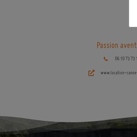
Passion avent
06 10 73 73 
www.location-canoe