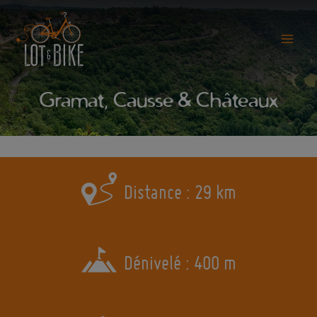
Aller
au
contenu
Main
Menu
Gramat, Causse & Châteaux
Distance : 29 km
Dénivelé : 400 m