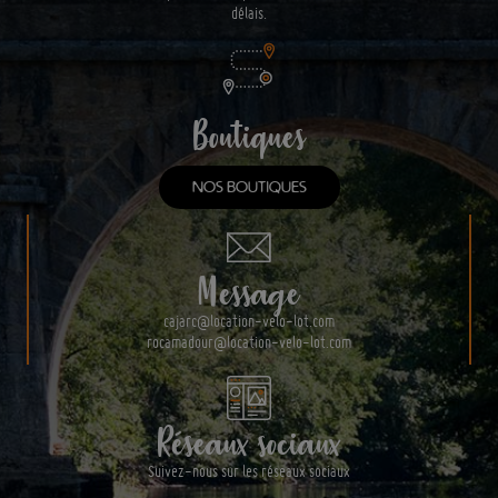
délais.
Boutiques
NOS BOUTIQUES
Message
cajarc@location-velo-lot.com
rocamadour@location-velo-lot.com
Réseaux sociaux
Suivez-nous sur les réseaux sociaux