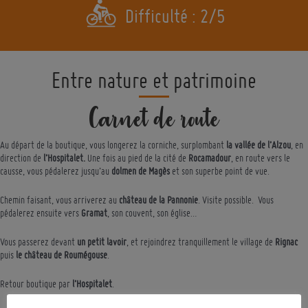
Difficulté : 2/5
Entre nature et patrimoine
Carnet de route
Au départ de la boutique, vous longerez la corniche, surplombant
la vallée de l’Alzou
, en
direction de
l’Hospitalet.
Une fois au pied de la cité de
Rocamadour
, en route vers le
causse, vous pédalerez jusqu’au
dolmen de Magès
et son superbe point de vue.
Chemin faisant, vous arriverez au
château de la Pannonie
. Visite possible. Vous
pédalerez ensuite vers
Gramat
, son couvent, son église…
Vous passerez devant
un petit lavoir
, et rejoindrez tranquillement le village de
Rignac
puis
le château de Roumégouse
.
Retour boutique par
l’Hospitalet
.