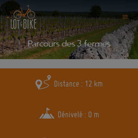
Aller
au
contenu
Main
Menu
Parcours des 3 fermes
Distance : 12 km
Dénivelé : 0 m