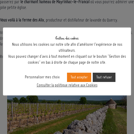
passerez par
le charmant hameau de Mayrinhac-le-Francal
où vous pourrez admirer une
jolie petite église.
Vous voilà à la ferme des Alix
, producteur et distillateur de lavande du Quercy.
Visite guidée de la ferme du Mardi au vendredi Juillet-Août. Visite libre les autres jours.
Gestion des cookies
Une nouveauté vous attend... un escape game au milieu de la ferme et des champs de
lavande.
Nous utilisons les cookies sur notre site afin d’améliorer l’expérience de nos
utilisateurs.
Retour boutique par
l'Hospitalet
.
Vous pouvez changer d'avis à tout moment en cliquant sur le bouton "Gestion des
cookies" en bas à droite de chaque page de notre site.
Personnaliser mes choix
Tout accepter
Tout refuser
Consulter la politique relative aux Cookies